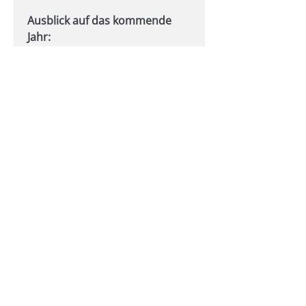
Ausblick auf das kommende 
Jahr:
Das Jahr 2024 verspricht 
weitere spannende 
Entwicklungen und 
Fortschritte. Wir sind 
entschlossen, unsere 
Innovationskraft zu stärken, 
unsere Produkte zu 
verbessern und unseren 
Kunden weiterhin 
herausragende 
Dienstleistungen anzubieten.
Abschließend möchten wir uns 
bei Ihnen, unseren 
geschätzten Kunden, Partnern 
und Mitarbeitern, für Ihr 