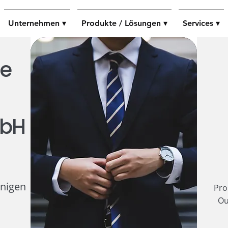
Unternehmen ▾
Produkte / Lösungen ▾
Services ▾
he
mbH
enigen
Pro
Ou